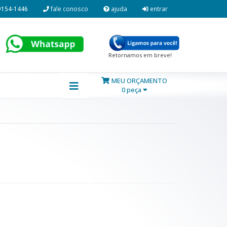
9154-1446
fale conosco
ajuda
entrar
Retornamos em breve!
MEU ORÇAMENTO
0 peça