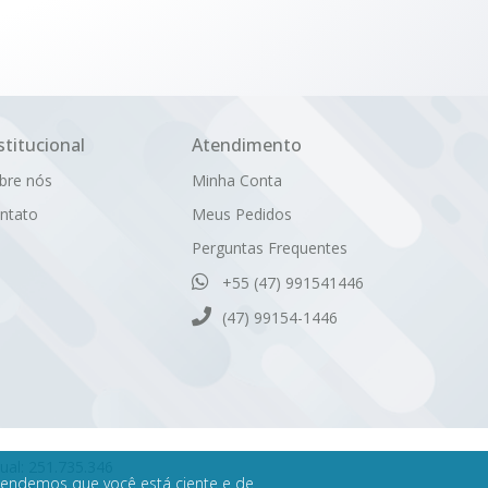
stitucional
Atendimento
bre nós
Minha Conta
ntato
Meus Pedidos
Perguntas Frequentes
+55 (47) 991541446
(47) 99154-1446
dual: 251.735.346
ntendemos que você está ciente e de