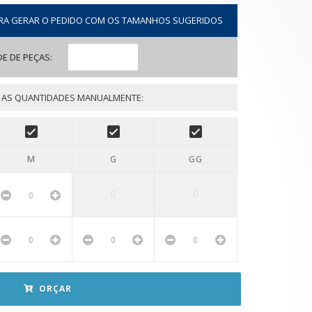
RA GERAR O PEDIDO COM OS TAMANHOS SUGERIDOS
E DE PEÇAS:
 AS QUANTIDADES MANUALMENTE:
M
G
GG
0
0
ORÇAR