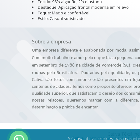
Tecido: 98% algodão, 2% elastano
Destaque: Aplicação frontal moderna em relevo
Toque: Macio e confortável
Estilo: Casual sofisticado
Sobre a empresa
Uma empresa diferente e apaixonada por moda, assim 
Com muito trabalho e amor pelo o que faz, a pequena co
em setembro de 1988 na cidade de Pomerode (SC), cres
roupas pelo Brasil afora.
Pautados pela qualidade, os
Cativa são feitos com amor e estão presentes em loj
centenas de cidades.
Temos como propósito oferecer prod
qualidade superior, que satisfaçam o desejo dos consum
nossas relações, queremos marcar com a diferença
determinação a prática de encantar.
Cativa Têxtil In
A Cativa utiliza cookies para gara