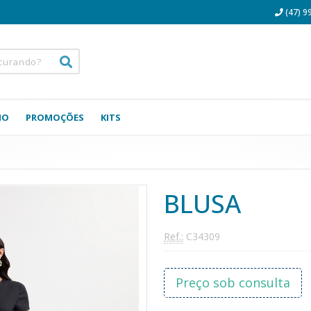
(47) 9
NO
PROMOÇÕES
KITS
BLUSA
Ref.:
C34309
Preço sob consulta