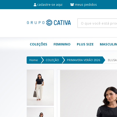
cadastre-se aqui
meus pedidos
COLEÇÕES
FEMININO
PLUS SIZE
MASCULI
Home
COLEÇÃO
PRIMAVERA VERÃO 2026
BLUSA