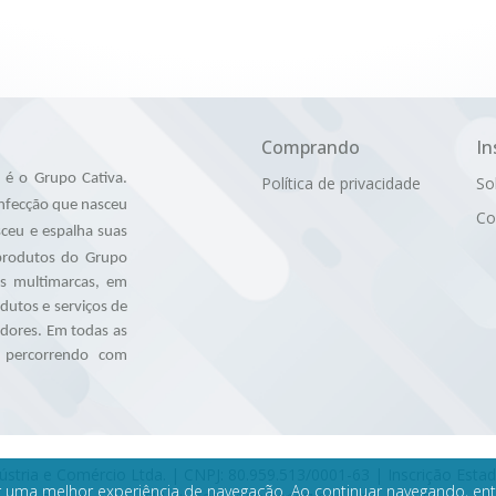
Comprando
In
é o Grupo Cativa.
Política de privacidade
So
nfecção que nasceu
Co
ceu e espalha suas
 produtos do Grupo
as multimarcas, em
utos e serviços de
idores. Em todas as
, percorrendo com
dústria e Comércio Ltda. | CNPJ: 80.959.513/0001-63 | Inscrição Esta
ntir uma melhor experiência de navegação. Ao continuar navegando, e