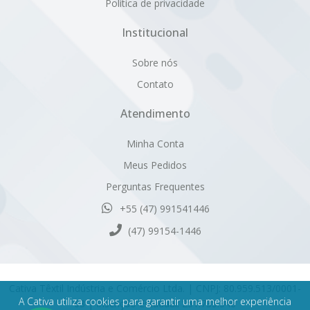
Política de privacidade
Institucional
Sobre nós
Contato
Atendimento
Minha Conta
Meus Pedidos
Perguntas Frequentes
+55 (47) 991541446
(47) 99154-1446
Cativa Têxtil Indústria e Comércio Ltda. | CNPJ: 80.959.513/0001-
A Cativa utiliza cookies para garantir uma melhor experiência
63 | Inscrição Estadual: 251.735.346