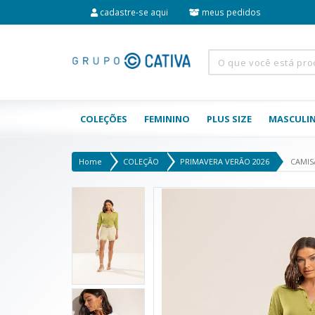
cadastre-se aqui
meus pedidos
COLEÇÕES
FEMININO
PLUS SIZE
MASCULI
Home
COLEÇÃO
PRIMAVERA VERÃO 2026
CAMIS