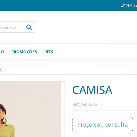
(47) 9
NO
PROMOÇÕES
KITS
A
CAMISA
Ref.:
G60303
Preço sob consulta