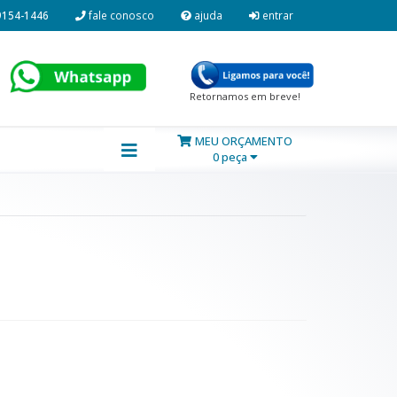
9154-1446
fale conosco
ajuda
entrar
Retornamos em breve!
MEU ORÇAMENTO
0 peça