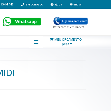
9154-1446
fale conosco
ajuda
entrar
Retornamos em breve!
MEU ORÇAMENTO
0 peça
MIDI