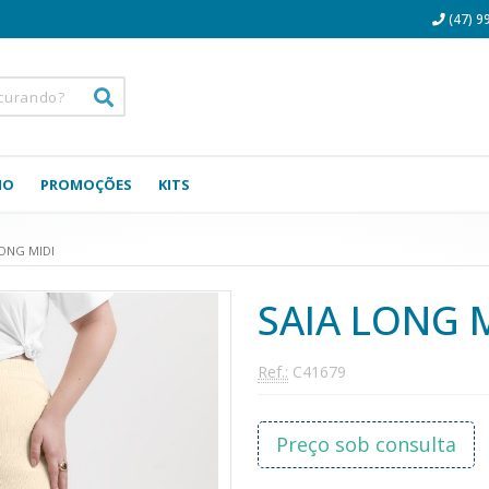
(47) 9
NO
PROMOÇÕES
KITS
LONG MIDI
SAIA LONG 
Ref.:
C41679
Preço sob consulta