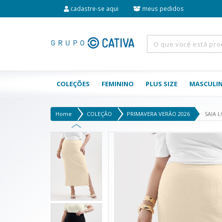
cadastre-se aqui
meus pedidos
COLEÇÕES
FEMININO
PLUS SIZE
MASCULI
Home
COLEÇÃO
PRIMAVERA VERÃO 2026
SAIA 