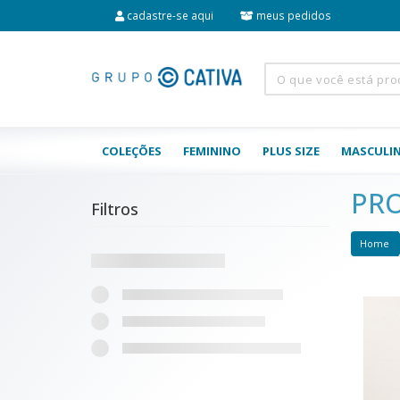
cadastre-se aqui
meus pedidos
COLEÇÕES
FEMININO
PLUS SIZE
MASCULI
PR
Filtros
Home