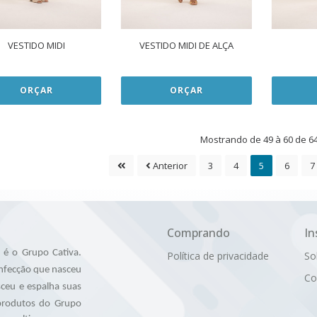
VESTIDO MIDI
VESTIDO MIDI DE ALÇA
ORÇAR
ORÇAR
Mostrando de 49 à 60 de 6
Anterior
3
4
5
6
7
Comprando
In
é o Grupo Cativa.
Política de privacidade
So
nfecção que nasceu
Co
ceu e espalha suas
 produtos do Grupo