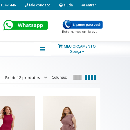
9154-1446
fale conosco
ajuda
entrar
Retornamos em breve!
MEU ORÇAMENTO
0 peça
Colunas: