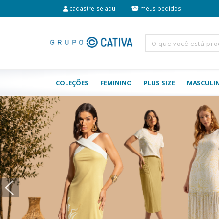
cadastre-se aqui
meus pedidos
COLEÇÕES
FEMININO
PLUS SIZE
MASCULI