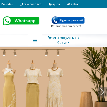
9154-1446
fale conosco
ajuda
entrar
Retornamos em breve!
MEU ORÇAMENTO
0 peça