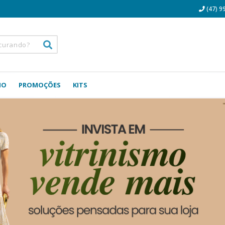
(47) 9
NO
PROMOÇÕES
KITS