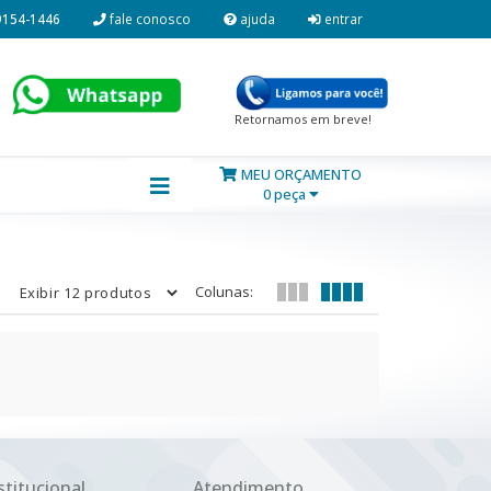
9154-1446
fale conosco
ajuda
entrar
Retornamos em breve!
MEU ORÇAMENTO
0 peça
Colunas:
stitucional
Atendimento