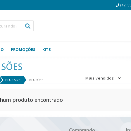
(47) 9
NO
PROMOÇÕES
KITS
USÕES
PLUS SIZE
BLUSÕES
hum produto encontrado
Comprando
In