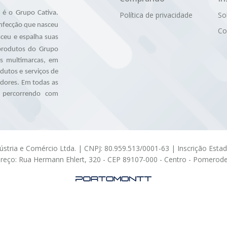
é o Grupo Cativa.
Política de privacidade
So
nfecção que nasceu
Co
ceu e espalha suas
 produtos do Grupo
as multimarcas, em
utos e serviços de
idores. Em todas as
, percorrendo com
dústria e Comércio Ltda. | CNPJ: 80.959.513/0001-63 | Inscrição Esta
reço: Rua Hermann Ehlert, 320 - CEP 89107-000 - Centro - Pomerode