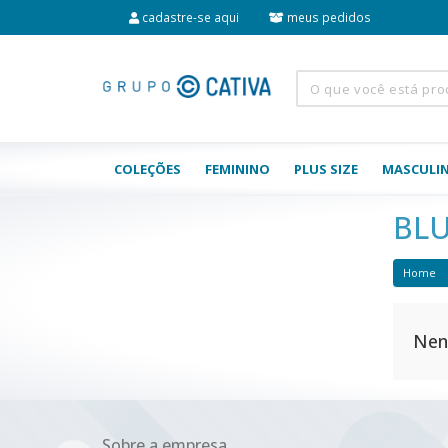
cadastre-se aqui
meus pedidos
COLEÇÕES
FEMININO
PLUS SIZE
MASCULI
BL
Home
Nen
Sobre a empresa