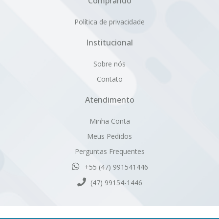
Sobre nós
Contato
Atendimento
Minha Conta
Meus Pedidos
Perguntas Frequentes
+55 (47) 991541446
(47) 99154-1446
Cativa Têxtil Indústria e Comércio Ltda. | CNPJ: 80.959.513/0001-
63 | Inscrição Estadual: 251.735.346
Endereço: Rua Hermann Ehlert, 320 - CEP 89107-000 - Centro -
Pomerode - SC