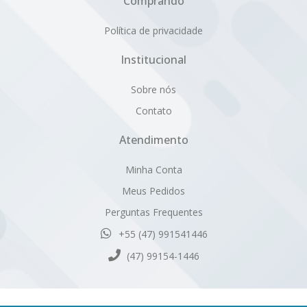
Sobre nós
Contato
Atendimento
Minha Conta
Meus Pedidos
Perguntas Frequentes
+55 (47) 991541446
(47) 99154-1446
Cativa Têxtil Indústria e Comércio Ltda. | CNPJ: 80.959.513/0001-
63 | Inscrição Estadual: 251.735.346
Endereço: Rua Hermann Ehlert, 320 - CEP 89107-000 - Centro -
Pomerode - SC