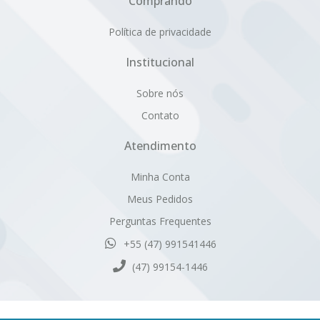
Sobre nós
Contato
Atendimento
Minha Conta
Meus Pedidos
Perguntas Frequentes
+55 (47) 991541446
(47) 99154-1446
Cativa Têxtil Indústria e Comércio Ltda. | CNPJ: 80.959.513/0001-
63 | Inscrição Estadual: 251.735.346
Endereço: Rua Hermann Ehlert, 320 - CEP 89107-000 - Centro -
Pomerode - SC