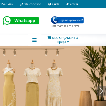
9154-1446
fale conosco
ajuda
entrar
Retornamos em breve!
MEU ORÇAMENTO
0 peça